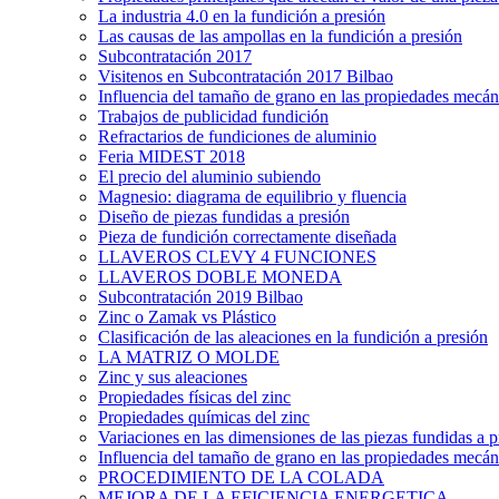
La industria 4.0 en la fundición a presión
Las causas de las ampollas en la fundición a presión
Subcontratación 2017
Visitenos en Subcontratación 2017 Bilbao
Influencia del tamaño de grano en las propiedades mecáni
Trabajos de publicidad fundición
Refractarios de fundiciones de aluminio
Feria MIDEST 2018
El precio del aluminio subiendo
Magnesio: diagrama de equilibrio y fluencia
Diseño de piezas fundidas a presión
Pieza de fundición correctamente diseñada
LLAVEROS CLEVY 4 FUNCIONES
LLAVEROS DOBLE MONEDA
Subcontratación 2019 Bilbao
Zinc o Zamak vs Plástico
Clasificación de las aleaciones en la fundición a presión
LA MATRIZ O MOLDE
Zinc y sus aleaciones
Propiedades físicas del zinc
Propiedades químicas del zinc
Variaciones en las dimensiones de las piezas fundidas 
Influencia del tamaño de grano en las propiedades mecáni
PROCEDIMIENTO DE LA COLADA
MEJORA DE LA EFICIENCIA ENERGETICA