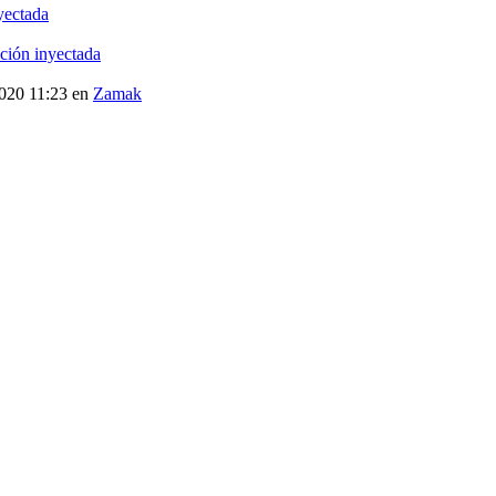
yectada
ción inyectada
2020 11:23
en
Zamak