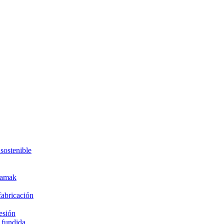
sostenible
 zamak
fabricación
esión
a fundida