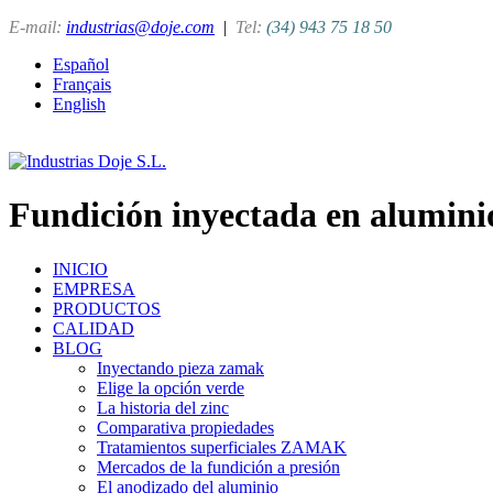
E-mail:
industrias@doje.com
|
Tel:
(34) 943 75 18 50
Español
Français
English
Fundición inyectada en alumini
INICIO
EMPRESA
PRODUCTOS
CALIDAD
BLOG
Inyectando pieza zamak
Elige la opción verde
La historia del zinc
Comparativa propiedades
Tratamientos superficiales ZAMAK
Mercados de la fundición a presión
El anodizado del aluminio