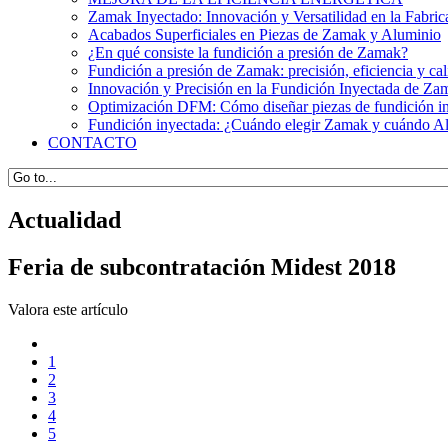
Zamak Inyectado: Innovación y Versatilidad en la Fabri
Acabados Superficiales en Piezas de Zamak y Aluminio
¿En qué consiste la fundición a presión de Zamak?
Fundición a presión de Zamak: precisión, eficiencia y cal
Innovación y Precisión en la Fundición Inyectada de Zam
Optimización DFM: Cómo diseñar piezas de fundición iny
Fundición inyectada: ¿Cuándo elegir Zamak y cuándo Alu
CONTACTO
Actualidad
Feria de subcontratación Midest 2018
Valora este artículo
1
2
3
4
5