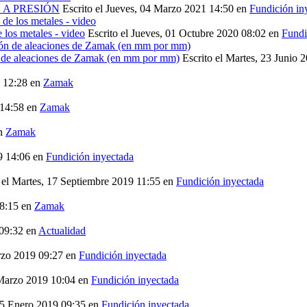
 A PRESIÓN
Escrito el Jueves, 04 Marzo 2021 14:50
en
Fundición in
 los metales - video
Escrito el Jueves, 01 Octubre 2020 08:02
en
Fundi
ón de aleaciones de Zamak (en mm por mm)
Escrito el Martes, 23 Junio 
0 12:28
en
Zamak
 14:58
en
Zamak
n
Zamak
9 14:06
en
Fundición inyectada
 el Martes, 17 Septiembre 2019 11:55
en
Fundición inyectada
08:15
en
Zamak
 09:32
en
Actualidad
rzo 2019 09:27
en
Fundición inyectada
 Marzo 2019 10:04
en
Fundición inyectada
 25 Enero 2019 09:35
en
Fundición inyectada